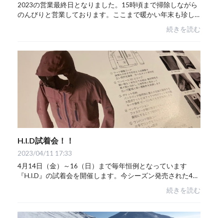
2023の営業最終日となりました。15時頃まで掃除しながら
のんびりと営業しております。ここまで暖かい年末も珍し
い。。そしてここまで雪のない年末も。。お正月休みは山
続きを読む
はOFFにしてタイミングで海に向かおうと思い...
H.I.D試着会！！
2023/04/11 17:33
4月14日（金）～16（日）まで毎年恒例となっています
『H.I.D』の試着会を開催します。今シーズン発売された4色
に加え、来期は新色が2色追加され全6色展開。残念ながら
続きを読む
新色の2カラーはサンプルが間に合っていない...