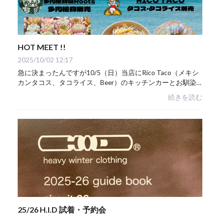
HOT MEET !!
2025/10/02 12:17
急に決まったんですが10/5（日）当店にRico Taco（メキシ
カンタコス、タコライス、Beer）のキッチンカーとお馴染
みの多肉植物Roots Succrentsも久しぶりにやってきます。
続きを読む
当日は波も無さそうですし暇を持て余す人...
25/26 H.I.D 試着・予約会