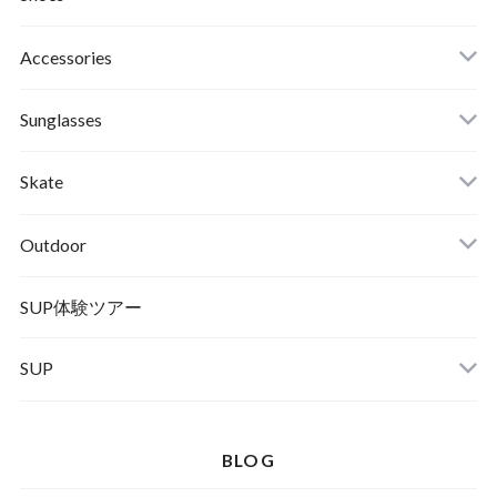
Roial
Binding
Sandals
Accessories
RVCA
Boots
Shoes
Sunglasses
Wetsuits,Rush Guard
Other
ACER
Bc Gear
Winter Shoes
Skate
Turn Me On
Goggle
Outdoor
Winter Goods
KAYA
Helmet
Norrona
SUP体験ツアー
SUP
SOX
HELMET
Spellbound
BLOG
D.M.G
Wear