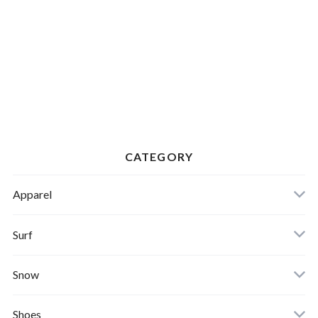
CATEGORY
Apparel
Banks Journal
Surf
Critical Slide(TCSS)
Surfboards
Snow
Afends
Board
Shoes