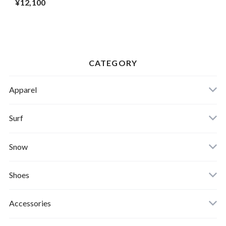
¥12,100
CATEGORY
Apparel
Banks Journal
Surf
Critical Slide(TCSS)
Surfboards
Snow
Afends
Board
Shoes
Roial
Binding
Sandals
Accessories