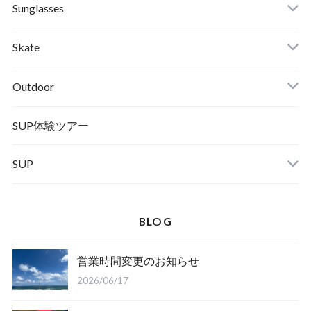
RVCA
Boots
Shoes
Sunglasses
Wetsuits,Rush Guard
Other
ACER
Bc Gear
Winter Shoes
Skate
Turn Me On
Goggle
Outdoor
Winter Goods
KAYA
Helmet
Norrona
SUP体験ツアー
SUP
SOX
HELMET
Spellbound
BLOG
D.M.G
Wear
営業時間変更のお知らせ
Salty Crew
2026/06/17