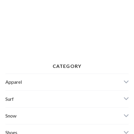
CATEGORY
Apparel
Banks Journal
Surf
Critical Slide(TCSS)
Surfboards
Snow
Afends
Board
Shoes