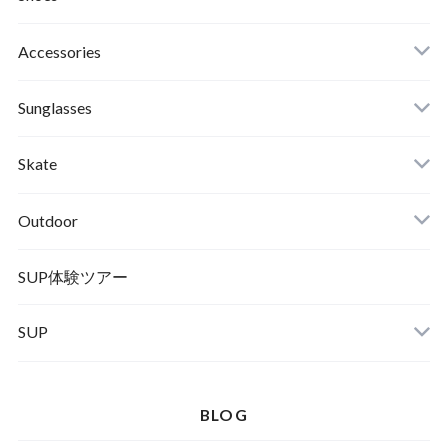
Roial
Binding
Sandals
Accessories
RVCA
Boots
Shoes
Sunglasses
Wetsuits,Rush Guard
Other
ACER
Bc Gear
Winter Shoes
Skate
Turn Me On
Goggle
Outdoor
Winter Goods
KAYA
Helmet
Norrona
SUP体験ツアー
SUP
SOX
HELMET
Spellbound
BLOG
D.M.G
Wear