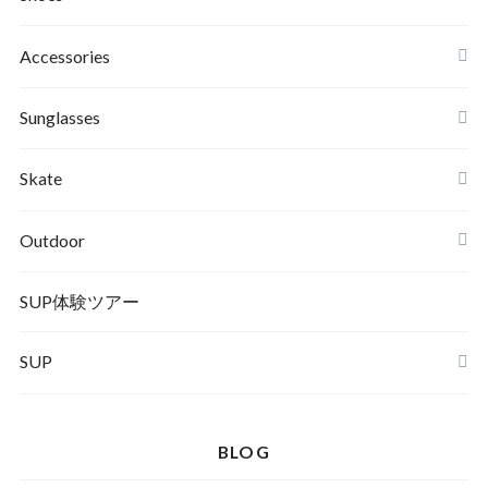
Roial
Binding
Sandals
Accessories
RVCA
Boots
Shoes
Sunglasses
Wetsuits,Rush Guard
Other
ACER
Bc Gear
Winter Shoes
Skate
Turn Me On
Goggle
Outdoor
Winter Goods
KAYA
Helmet
Norrona
SUP体験ツアー
SUP
SOX
HELMET
Spellbound
BLOG
D.M.G
Wear