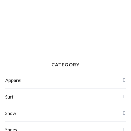
CATEGORY
Apparel
Banks Journal
Surf
Critical Slide(TCSS)
Surfboards
Snow
Afends
Board
Shoes