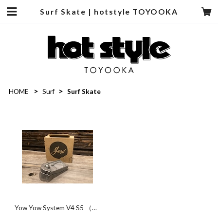
Surf Skate | hotstyle TOYOOKA
HOME
Surf
Surf Skate
Yow Yow System V4 S5 （単
体）