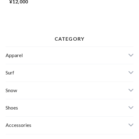
¥12,000
CATEGORY
Apparel
Banks Journal
Surf
Critical Slide(TCSS)
Surfboards
Snow
Afends
Board
Shoes
Roial
Binding
Sandals
Accessories