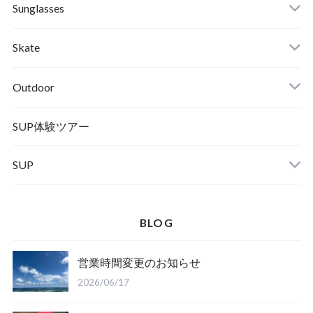
RVCA
Boots
Shoes
Sunglasses
Wetsuits,Rush Guard
Other
ACER
Bc Gear
Winter Shoes
Skate
Turn Me On
Goggle
Outdoor
Winter Goods
KAYA
Helmet
Norrona
SUP体験ツアー
SUP
SOX
HELMET
Spellbound
BLOG
D.M.G
Wear
営業時間変更のお知らせ
Salty Crew
2026/06/17