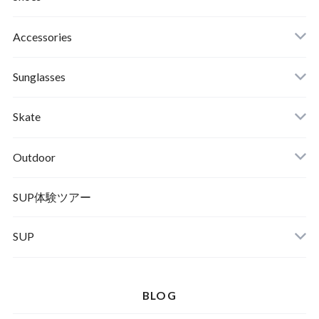
Roial
Binding
Sandals
Accessories
RVCA
Boots
Shoes
Sunglasses
Wetsuits,Rush Guard
Other
ACER
Bc Gear
Winter Shoes
Skate
Turn Me On
Goggle
Outdoor
Winter Goods
KAYA
Helmet
Norrona
SUP体験ツアー
SUP
SOX
HELMET
Spellbound
BLOG
D.M.G
Wear