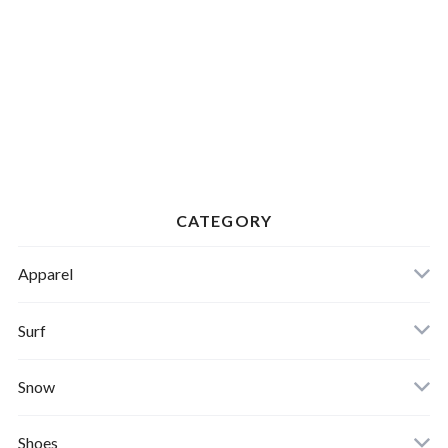
CATEGORY
Apparel
Banks Journal
Surf
Critical Slide(TCSS)
Surfboards
Snow
Afends
Board
Shoes