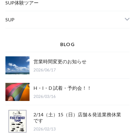
Winter Goods
KAYA
Helmet
Norrona
SUP体験ツアー
SUP
SOX
HELMET
Spellbound
BLOG
D.M.G
Wear
営業時間変更のお知らせ
Salty Crew
2026/06/17
H・I・D 試着・予約会！！
2026/03/16
2/14（土）15（日）店舗＆発送業務休業
Glove
です
2026/02/13