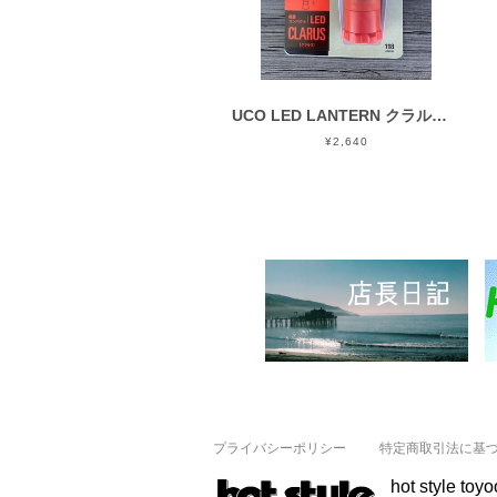
UCO LED LANTERN クラルス Orange
¥2,640
プライバシーポリシー
特定商取引法に基
hot style toy