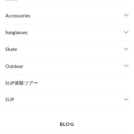
Roial
Binding
Sandals
Accessories
RVCA
Boots
Shoes
Sunglasses
Wetsuits,Rush Guard
Other
ACER
Bc Gear
Winter Shoes
Skate
Turn Me On
Goggle
Outdoor
Winter Goods
KAYA
Helmet
Norrona
SUP体験ツアー
SUP
SOX
HELMET
Spellbound
BLOG
D.M.G
Wear