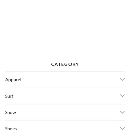
CATEGORY
Apparel
Banks Journal
Surf
Critical Slide(TCSS)
Surfboards
Snow
Afends
Board
Shoes