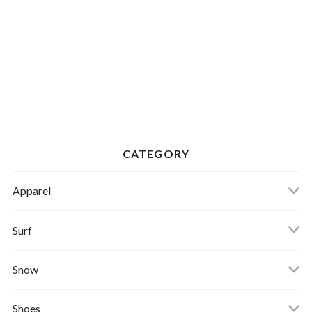
CATEGORY
Apparel
Banks Journal
Surf
Critical Slide(TCSS)
Surfboards
Snow
Afends
Board
Shoes