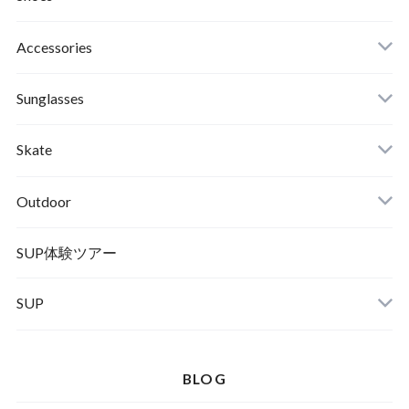
Roial
Binding
Sandals
Accessories
RVCA
Boots
Shoes
Sunglasses
Wetsuits,Rush Guard
Other
ACER
Bc Gear
Winter Shoes
Skate
Turn Me On
Goggle
Outdoor
Winter Goods
KAYA
Helmet
Norrona
SUP体験ツアー
SUP
SOX
HELMET
Spellbound
BLOG
D.M.G
Wear