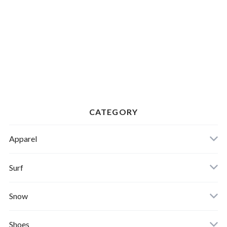
CATEGORY
Apparel
Banks Journal
Surf
Critical Slide(TCSS)
Surfboards
Snow
Afends
Board
Shoes