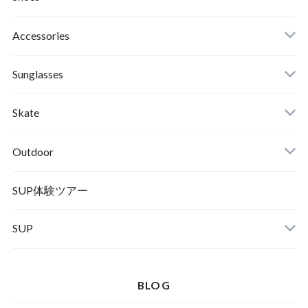
Roial
Binding
Sandals
Accessories
RVCA
Boots
Shoes
Sunglasses
Wetsuits,Rush Guard
Other
ACER
Bc Gear
Winter Shoes
Skate
Turn Me On
Goggle
Outdoor
Winter Goods
KAYA
Helmet
Norrona
SUP体験ツアー
SUP
SOX
HELMET
Spellbound
BLOG
D.M.G
Wear