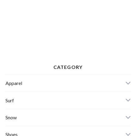
CATEGORY
Apparel
Banks Journal
Surf
Critical Slide(TCSS)
Surfboards
Snow
Afends
Board
Shoes