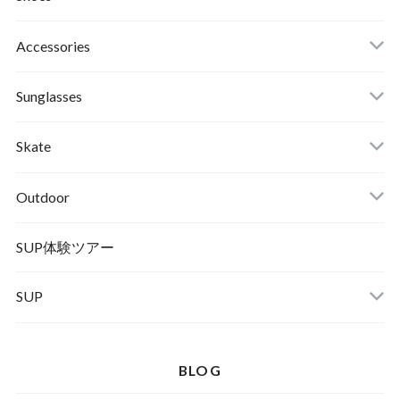
Roial
Binding
Sandals
Accessories
RVCA
Boots
Shoes
Sunglasses
Wetsuits,Rush Guard
Other
ACER
Bc Gear
Winter Shoes
Skate
Turn Me On
Goggle
Outdoor
Winter Goods
KAYA
Helmet
Norrona
SUP体験ツアー
SUP
SOX
HELMET
Spellbound
BLOG
D.M.G
Wear