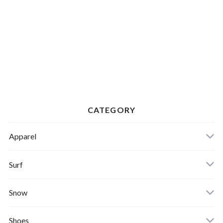
CATEGORY
Apparel
Banks Journal
Surf
Critical Slide(TCSS)
Surfboards
Snow
Afends
Board
Shoes