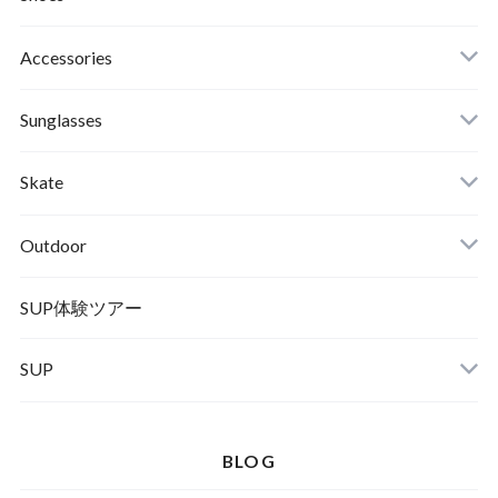
Roial
Binding
Sandals
Accessories
RVCA
Boots
Shoes
Sunglasses
Wetsuits,Rush Guard
Other
ACER
Bc Gear
Winter Shoes
Skate
Turn Me On
Goggle
Outdoor
Winter Goods
KAYA
Helmet
Norrona
SUP体験ツアー
SUP
SOX
HELMET
Spellbound
BLOG
D.M.G
Wear