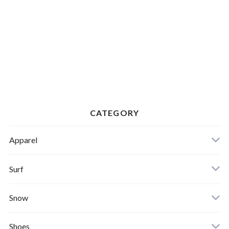
CATEGORY
Apparel
Banks Journal
Surf
Critical Slide(TCSS)
Surfboards
Snow
Afends
Board
Shoes