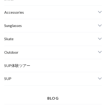
Roial
Binding
Sandals
Accessories
RVCA
Boots
Shoes
Sunglasses
Wetsuits,Rush Guard
Other
ACER
Bc Gear
Winter Shoes
Skate
Turn Me On
Goggle
Outdoor
Winter Goods
KAYA
Helmet
Norrona
SUP体験ツアー
SUP
SOX
HELMET
Spellbound
BLOG
D.M.G
Wear