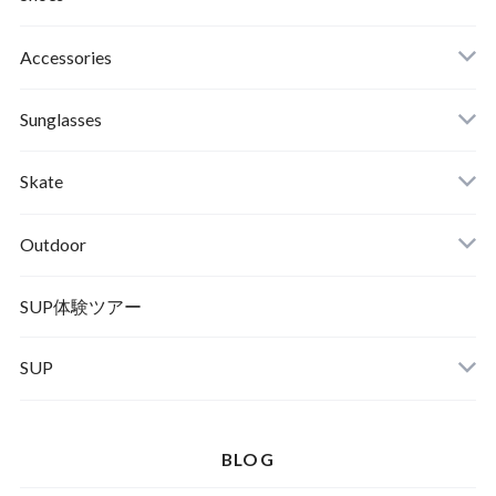
Roial
Binding
Sandals
Accessories
RVCA
Boots
Shoes
Sunglasses
Wetsuits,Rush Guard
Other
ACER
Bc Gear
Winter Shoes
Skate
Turn Me On
Goggle
Outdoor
Winter Goods
KAYA
Helmet
Norrona
SUP体験ツアー
SUP
SOX
HELMET
Spellbound
BLOG
D.M.G
Wear