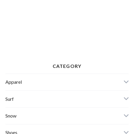
CATEGORY
Apparel
Banks Journal
Surf
Critical Slide(TCSS)
Surfboards
Snow
Afends
Board
Shoes