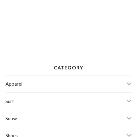
CATEGORY
Apparel
Banks Journal
Surf
Critical Slide(TCSS)
Surfboards
Snow
Afends
Board
Shoes