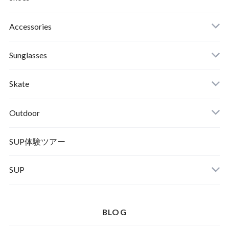
Roial
Binding
Sandals
Accessories
RVCA
Boots
Shoes
Sunglasses
Wetsuits,Rush Guard
Other
ACER
Bc Gear
Winter Shoes
Skate
Turn Me On
Goggle
Outdoor
Winter Goods
KAYA
Helmet
Norrona
SUP体験ツアー
SUP
SOX
HELMET
Spellbound
BLOG
D.M.G
Wear