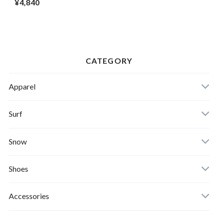
¥4,840
サイズ
CATEGORY
Apparel
Banks Journal
Surf
Critical Slide(TCSS)
Surfboards
Snow
Afends
Board
Shoes
Roial
Binding
Sandals
Accessories