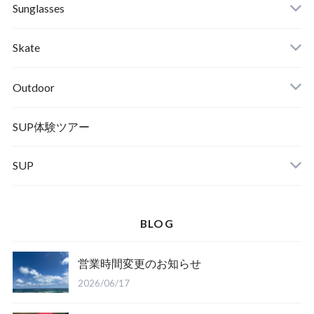
RVCA
Boots
Shoes
Sunglasses
Wetsuits,Rush Guard
Other
ACER
Bc Gear
Winter Shoes
Skate
Turn Me On
Goggle
Outdoor
Winter Goods
KAYA
Helmet
Norrona
SUP体験ツアー
SUP
SOX
HELMET
Spellbound
BLOG
D.M.G
Wear
営業時間変更のお知らせ
Salty Crew
2026/06/17