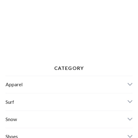
CATEGORY
Apparel
Banks Journal
Surf
Critical Slide(TCSS)
Surfboards
Snow
Afends
Board
Shoes