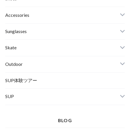
Roial
Binding
Sandals
Accessories
RVCA
Boots
Shoes
Sunglasses
Wetsuits,Rush Guard
Other
ACER
Bc Gear
Winter Shoes
Skate
Turn Me On
Goggle
Outdoor
Winter Goods
KAYA
Helmet
Norrona
SUP体験ツアー
SUP
SOX
HELMET
Spellbound
BLOG
D.M.G
Wear