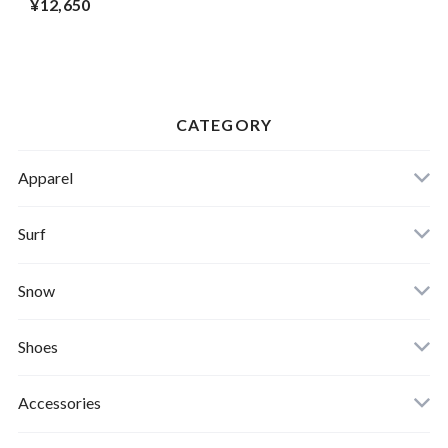
¥12,650
SWEAT D.Slate Blue Lサイ
ズ
CATEGORY
Apparel
Banks Journal
Surf
Critical Slide(TCSS)
Surfboards
Snow
Afends
Board
Shoes
Roial
Binding
Sandals
Accessories