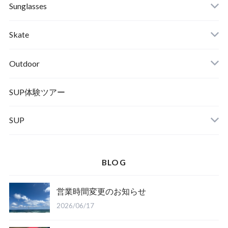
RVCA
Boots
Shoes
Sunglasses
Wetsuits,Rush Guard
Other
ACER
Bc Gear
Winter Shoes
Skate
Turn Me On
Goggle
Outdoor
Winter Goods
KAYA
Helmet
Norrona
SUP体験ツアー
SUP
SOX
HELMET
Spellbound
BLOG
D.M.G
Wear
営業時間変更のお知らせ
Salty Crew
2026/06/17