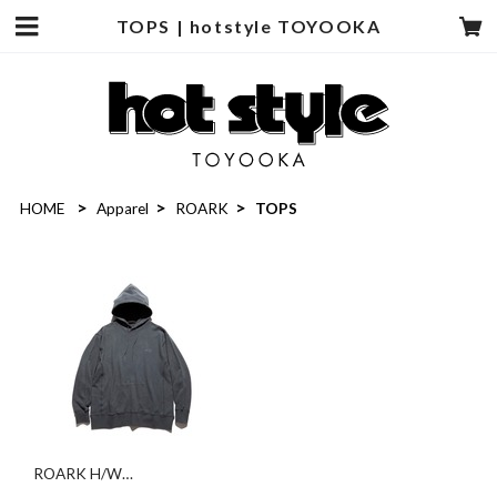
TOPS | hotstyle TOYOOKA
HOME
Apparel
ROARK
TOPS
ROARK H/W
HEMPCOTTON P/O HOOD