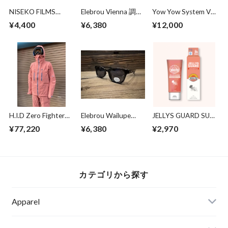
NISEKO FILMS
Elebrou Vienna 調光
Yow Yow System V4
DOWNCHILL 4 -
偏光レンズ
S5 （単体）
¥4,400
¥6,380
¥12,000
Focus-
H.I.D Zero Fighter
Elebrou Wailupe
JELLYS GUARD SUN
Jacket BENIKABA L
Black Polarized （鯖
SCREEN PLUS SPF
¥77,220
¥6,380
¥2,970
サイズ
江産偏光レンズ）
50+｜ジェリーズガ
ード クラゲ除け＆
日焼け止めクリーム
カテゴリから探す
Apparel