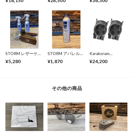
¥18,150
¥28,500
¥36,300
CONVERSION KIT
3.0
STORM レザーケア
STORM アパレルプ
Karakoram
キット
ルーファー ２２５
CARBON QUIVER
¥5,280
¥1,870
¥24,200
ｍｌ
CONNECTORS 3.0
その他の商品