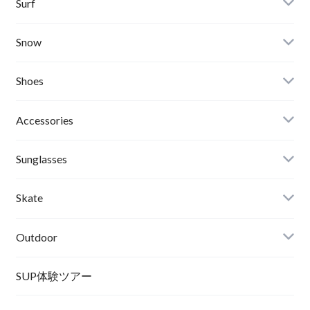
Banks Journal
Surf
Critical Slide(TCSS)
Surfboards
Snow
Afends
Board
Shoes
Roial
Binding
Sandals
Accessories
RVCA
Boots
Shoes
Sunglasses
Wetsuits,Rush Guard
Other
ACER
Bc Gear
Winter Shoes
Skate
Turn Me On
Goggle
Outdoor
Winter Goods
KAYA
Helmet
Norrona
SUP体験ツアー