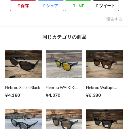
保存
シェア
LINE
ツイート
報告する
同じカテゴリの商品
Elebrou Salem Black
Elebrou WAIKIKI
Elebrou Wailupe
Yellow 2 (second)
Brown
¥4,180
¥4,070
¥6,380
Polarized（鯖江産偏
光レンズ）