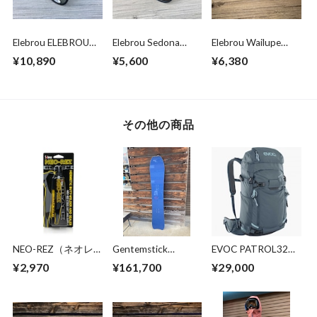
Elebrou ELEBROU
Elebrou Sedona
Elebrou Wailupe
GOLF DAILY FIT
Brown
Black Polarized （鯖
¥10,890
¥5,600
¥6,380
BLACK POLARIZED
POLARIZED（偏光
江産偏光レンズ）
(偏光レンズ特別仕
レンズ特別仕様）
様）
その他の商品
NEO-REZ（ネオレ
Gentemstick
EVOC PATROL32
ズ ブラック リペ
STINGRAY 155 専
Carbon Grey
¥2,970
¥161,700
¥29,000
ア）ウェットスーツ
用ソールガード付き
補修ボンド＋シーム