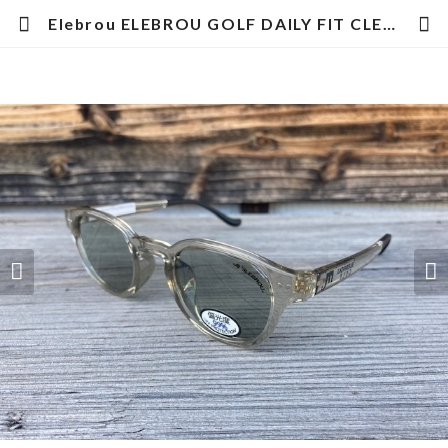
Elebrou ELEBROU GOLF DAILY FIT CLEARGRAYL POLARIZED (偏光レンズ特別仕様） | hotstyle TOYOOKA