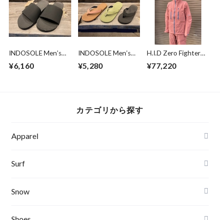
INDOSOLE Men’s
INDOSOLE Men’s
H.I.D Zero Fighter
The Slide Essentls
The Flip Flop The
Jacket BENIKABA L
¥6,160
¥5,280
¥77,220
BLACK 24.5-25.5
Essentls BLACK 26-
サイズ
27cm
カテゴリから探す
Apparel
Banks Journal
Surf
Critical Slide(TCSS)
Surfboards
Snow
Afends
Board
Shoes