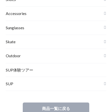
Roial
Binding
Sandals
Accessories
RVCA
Boots
Shoes
Sunglasses
Wetsuits,Rush Guard
Other
ACER
Bc Gear
Winter Shoes
Skate
Turn Me On
Goggle
Outdoor
Winter Goods
KAYA
Helmet
Norrona
SUP体験ツアー
SUP
SOX
HELMET
Spellbound
商品一覧に戻る
D.M.G
Wear