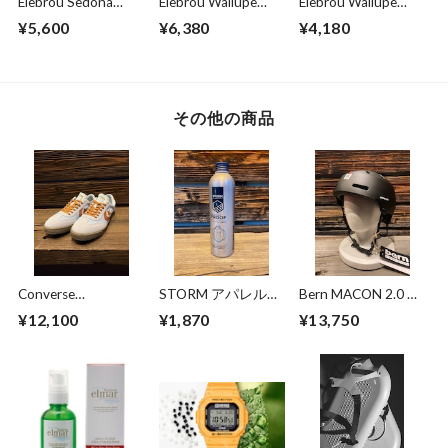
Elebrou Sedona
Elebrou Wailupe
Elebrou Wailupe
Brown
Black Polarized （鯖
Cleargray
¥5,600
¥6,380
¥4,180
POLARIZED（偏光
江産偏光レンズ）
レンズ特別仕様）
その他の商品
Converse
STORM アパレルプ
Bern MACON 2.0 +
Skateboarding
ルーファー ２２５
Matt Black XL（推
¥12,100
¥1,870
¥13,750
ROADCLASSIC SK
ｍｌ
奨頭回り寸法 59-
OX LBL/BRW US9.5
60.5）
JPN28cm