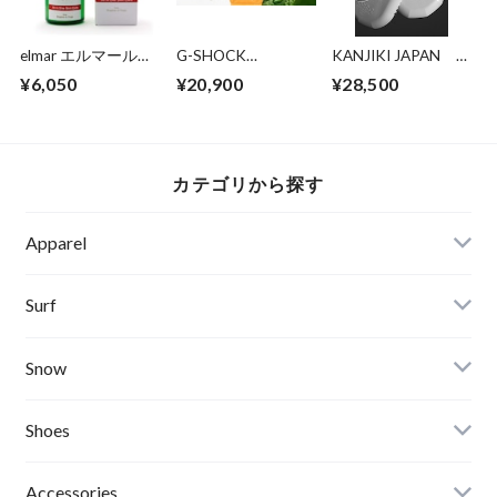
elmar エルマール
G-SHOCK
KANJIKI JAPAN
60ml
SURFRIDER
[KANJIKI]
¥6,050
¥20,900
¥28,500
FOUNDATION
JAPAN コラボレー
ションモデル
カテゴリから探す
Apparel
Banks Journal
Surf
Critical Slide(TCSS)
Surfboards
Snow
Afends
Board
Shoes
Roial
Binding
Sandals
Accessories