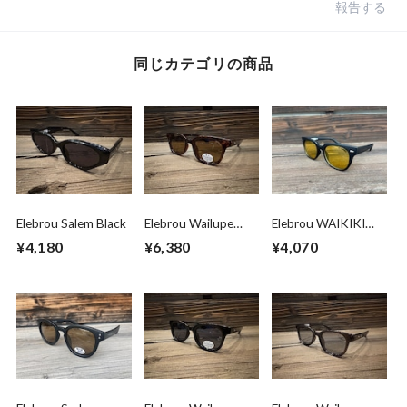
報告する
同じカテゴリの商品
Elebrou Salem Black
Elebrou Wailupe
Elebrou WAIKIKI
Brown
Yellow 2 (second)
¥4,180
¥6,380
¥4,070
Polarized（鯖江産偏
光レンズ）