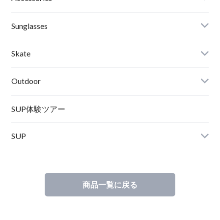
RVCA
Boots
Shoes
Sunglasses
Wetsuits,Rush Guard
Other
ACER
Bc Gear
Winter Shoes
Skate
Turn Me On
Goggle
Outdoor
Winter Goods
KAYA
Helmet
Norrona
SUP体験ツアー
SUP
SOX
HELMET
Spellbound
商品一覧に戻る
D.M.G
Wear
Salty Crew