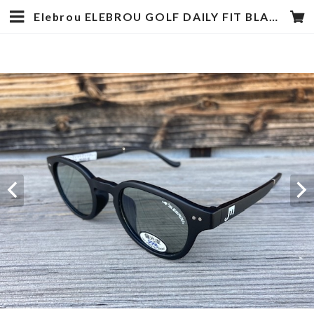
Elebrou ELEBROU GOLF DAILY FIT BLACK POLARIZED (偏光レンズ特別仕様） | hotstyle TOYOOKA