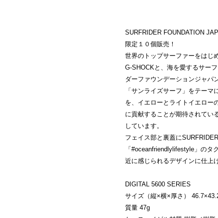
SURFRIDER FOUNDATION
限定１０個販売！
世界のトップサーファーをはじ
G-SHOCKと、海を愛するサ
ダーファウンデーションジャパ
「サンライズサーフ」をテーマ
を、イエローとライトイエロー
に貢献することが期待されてい
しています。
フェイス部と裏蓋にSURFRIDER
「#oceanfriendlylife
近に感じられるデザインに仕上
DIGITAL 5600 SERIES
サイズ（縦×横×厚さ） 46.7×43.2
質量 47g