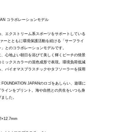
 JAPAN コラボレーションモデル
め、エクストリーム系スポーツをサポートしている
ーファーとともに環境保護活動を続ける「サーフライ
ン」とのコラボレーションモデルです。
に、心地よい朝日を浴びて美しく輝くビーチの情景
のミックスカラーの混色成形で表現。環境負荷低減
る、バイオマスプラスチックやタフソーラーを採用
 FOUNDATION JAPANのロゴをあしらい、遊環に
style」のタグラインをプリント。海や自然との共生をいつも身
げました。
×12.7mm