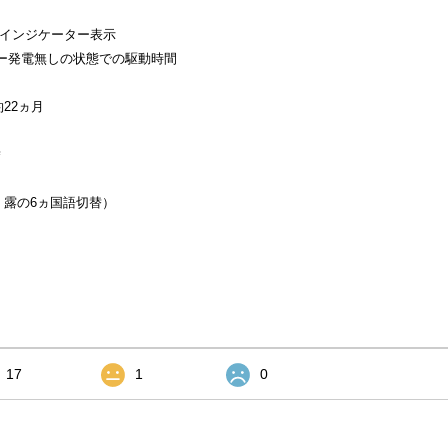
ーインジケーター表示
ー発電無しの状態での駆動時間
22ヵ月
替
・露の6ヵ国語切替）
17
1
0