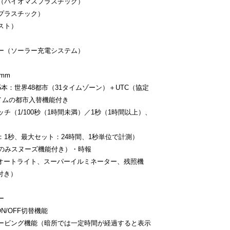
（バイオマスプラスチック）
プラスチック）
スト）
ー（ソーラー充電システム）
mm
本：世界48都市（31タイムゾーン）＋UTC（協定
イムの都市入替機能付き
チ（1/100秒（1時間未満）／1秒（1時間以上）、
：1秒、最大セット：24時間、1秒単位で計測）
本のみスヌーズ機能付き）・時報
ルオートライト、スーパーイルミネーター、残照機
付き）
ー
N/OFF切替機能
セービング機能（暗所では一定時間が経過すると表示