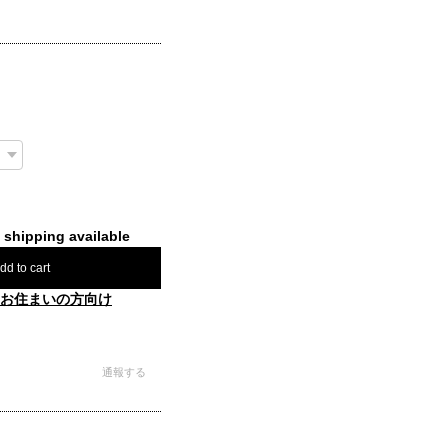
l shipping available
dd to cart
お住まいの方向け
通報する