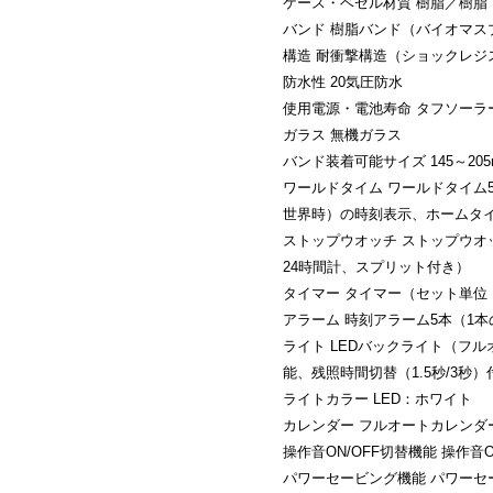
ケース・ベゼル材質 樹脂／樹脂
バンド 樹脂バンド（バイオマス
構造 耐衝撃構造（ショックレジ
防水性 20気圧防水
使用電源・電池寿命 タフソーラ
ガラス 無機ガラス
バンド装着可能サイズ 145～205
ワールドタイム ワールドタイム5
世界時）の時刻表示、ホームタ
ストップウオッチ ストップウオッ
24時間計、スプリット付き）
タイマー タイマー（セット単位
アラーム 時刻アラーム5本（1
ライト LEDバックライト（フ
能、残照時間切替（1.5秒/3秒）
ライトカラー LED：ホワイト
カレンダー フルオートカレンダ
操作音ON/OFF切替機能 操作音O
パワーセービング機能 パワー