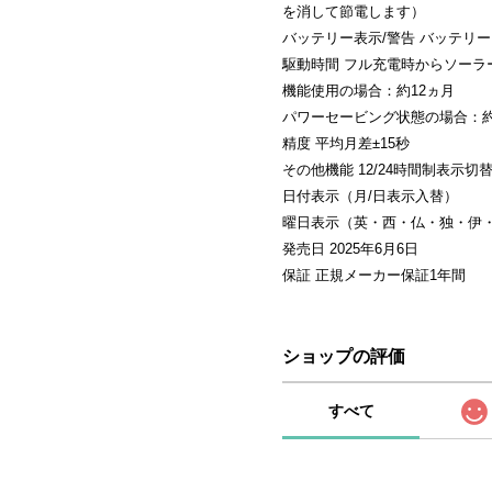
を消して節電します）
バッテリー表示/警告 バッテリ
駆動時間 フル充電時からソーラ
機能使用の場合：約12ヵ月
パワーセービング状態の場合：約
精度 平均月差±15秒
その他機能 12/24時間制表示切
日付表示（月/日表示入替）
曜日表示（英・西・仏・独・伊
発売日 2025年6月6日
保証 正規メーカー保証1年間
ショップの評価
すべて