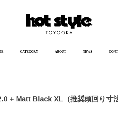
ME
CATEGORY
ABOUT
NEWS
CONT
2.0 + Matt Black XL（推奨頭回り寸法