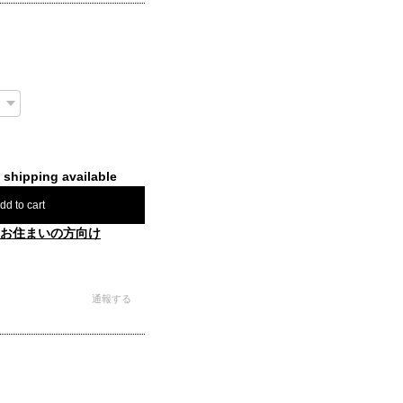
l shipping available
dd to cart
お住まいの方向け
通報する