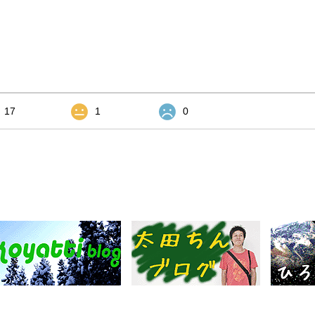
17
1
0