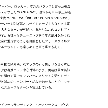
なテーパー、ロッカー、浮力のバランスと言った概念
イプした"MANTARAY"。登場から10年以上が過
ANTARAY「BIG MOUNTAIN MANTARAY」
テーパーを削ぎ落としサイドカーブを大きくとる事
り大きなターンが可能だ。私たちはこのコンセプト
終了から様々なチューニングを５年の歳月をかけ繰
安全に滑走することを目的としたフリースタイルフ
ールラウンドにも楽しめると言う事でもある。
ら可能な限り余計なエッジの引っ掛かりを無くすた
ークは有効エッジ中心付近のまま、両端は最大幅部
ーに繋げる事でキャンバーのメリットを活かしデメ
較的浅めのキャンバーと組み合わせることで、キャ
うなスムースなターンを実現している。
ンドソールサンディング、ベースワックス、ビべリ