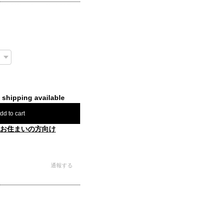
l shipping available
dd to cart
お住まいの方向け
通報する