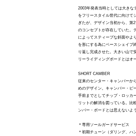
2003年発表当時としては大き
をフリースタイル世代に向けてシェ
ぎたが、デザイン当初から、第2世代 M
のコンセプトが存在していた。
によってスティープな斜面やよ
を形にする為にベースシェイプ
り返し完成させた。大きい山で
リーライディングボードとはオ
SHORT CAMBER
従来のセンター・キャンバーか
めのデザイン。キャンバー・ピ
手前までとしてチップ・ロッカ
リットの解消を図っている。比
ンバー・ボードとは思えないよ
＊専用ソールガードサービス
＊初期チューン（ダリング、ハ