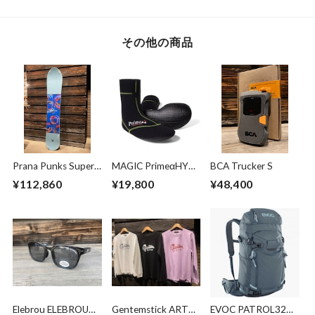
その他の商品
Prana Punks Super
MAGIC PrimeαHYB
BCA Trucker S
Synchro 159
SOX Sサイズ
¥112,860
¥19,800
¥48,400
Original
Elebrou ELEBROU
Gentemstick ART
EVOC PATROL32