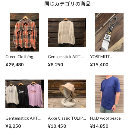
同じカテゴリの商品
Green Clothing
Gentemstick ART
YOSEMITE
Wool Flannel Shirts
LONG SLEEVE UAZ
STRAP×BLUCO モ
¥29,480
¥8,250
¥15,400
Warm
White Lサイズ
バイルストラップ
Check(wool50%) M
120cm
サイズ
Gentemstick ART
Axxe Classic TULIP
H.I.D wool peace
LONG SLEEVE
HAT Pinkbeige x
pocket 3D tee
¥8,250
¥10,450
¥14,850
K.T(Koji Toyoda)
Lightbeige
Indigo Mサイズ