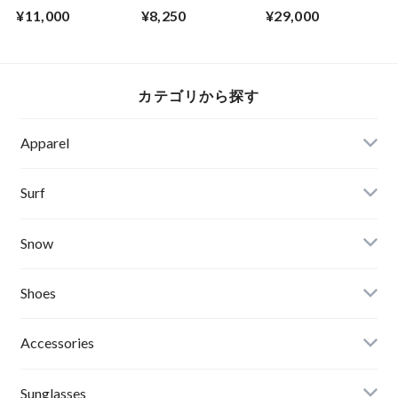
GOLF NATURE
LONG SLEEVE
Carbon Grey
¥11,000
¥8,250
¥29,000
SHINE
K.T(Koji Toyoda)
POLARIZED（調光
偏光レンズ特別仕
様）
カテゴリから探す
Apparel
Banks Journal
Surf
Critical Slide(TCSS)
Surfboards
Snow
Afends
Board
Shoes
Roial
Binding
Sandals
Accessories
RVCA
Boots
Shoes
Sunglasses