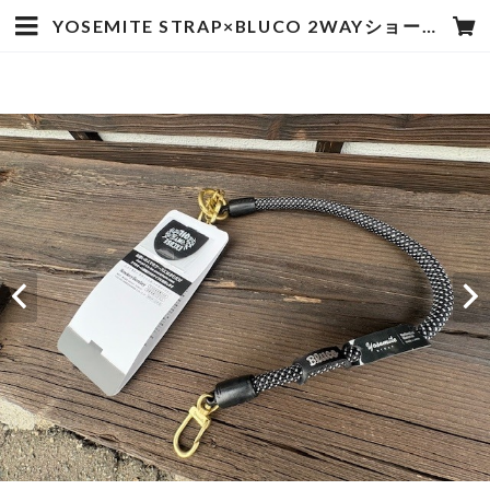
YOSEMITE STRAP×BLUCO 2WAYショートストラップ 55cm | hotstyle TOYOOKA