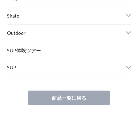
Wetsuits,Rush Guard
Other
ACER
Bc Gear
Winter Shoes
Skate
Turn Me On
Goggle
Outdoor
Winter Goods
KAYA
Helmet
Norrona
SUP体験ツアー
SUP
SOX
HELMET
Spellbound
商品一覧に戻る
D.M.G
Wear
Salty Crew