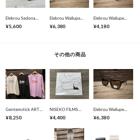
Elebrou Sedona
Elebrou Wailupe
Elebrou Wailupe
Brown
Black Polarized （鯖
Cleargray
¥5,600
¥6,380
¥4,180
POLARIZED（偏光
江産偏光レンズ）
レンズ特別仕様）
その他の商品
Gentemstick ART
NISEKO FILMS
Elebrou Wailupe
LONG SLEEVE
DOWNCHILL 4 -
Brown
¥8,250
¥4,400
¥6,380
K.T(Koji Toyoda)
Focus-
Polarized（鯖江産偏
光レンズ）