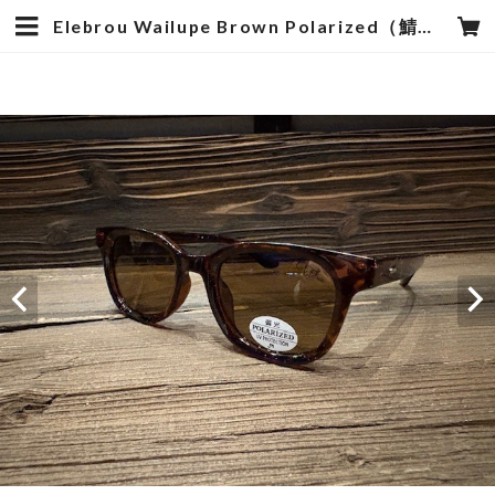
Elebrou Wailupe Brown Polarized（鯖江産偏光レンズ） | hotstyle TOYOOKA