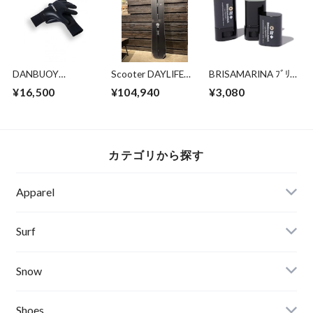
DANBUOY
Scooter DAYLIFE
BRISAMARINA ﾌﾞﾘｻ
SeamlessCombo
155 初期チューン、
ﾏﾘｰﾅ EX UVｽﾃｨｯｸ (ﾛｰ
¥16,500
¥104,940
¥3,080
Glove New3mm
送料無料
ﾙ) 13.5g(ｸﾘｱ)
カテゴリから探す
Apparel
Banks Journal
Surf
Critical Slide(TCSS)
Surfboards
Snow
Afends
Board
Shoes