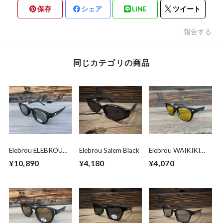
保存
シェア
LINE
ツイート
報告する
同じカテゴリの商品
Elebrou ELEBROU
Elebrou Salem Black
Elebrou WAIKIKI
GOLF DAILY FIT
Yellow 2 (second)
¥10,890
¥4,180
¥4,070
BLACK POLARIZED
(偏光レンズ特別仕
様）