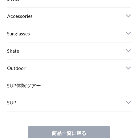
Roial
Binding
Sandals
Accessories
RVCA
Boots
Shoes
Sunglasses
Wetsuits,Rush Guard
Other
ACER
Bc Gear
Winter Shoes
Skate
Turn Me On
Goggle
Outdoor
Winter Goods
KAYA
Helmet
Norrona
SUP体験ツアー
SUP
SOX
HELMET
Spellbound
商品一覧に戻る
D.M.G
Wear