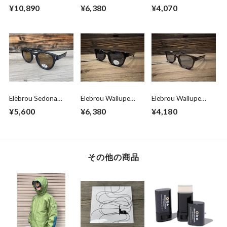
GOLF DAILY FIT
Brown
Yellow 2 (second)
¥10,890
¥6,380
¥4,070
BLACK POLARIZED
Polarized（鯖江産偏
(偏光レンズ特別仕
光レンズ）
様）
Elebrou Sedona
Elebrou Wailupe
Elebrou Wailupe
Brown
Black Polarized （鯖
Cleargray
¥5,600
¥6,380
¥4,180
POLARIZED（偏光
江産偏光レンズ）
レンズ特別仕様）
その他の商品