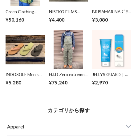
Green Clothing
NISEKO FILMS
BRISAMARINA ﾌﾞﾘｻ
PEACE Jacket
DOWNCHILL 4 -
ﾏﾘｰﾅ EX UVｽﾃｨｯｸ (ﾛｰ
¥50,160
¥4,400
¥3,080
Olive/Green Mサイ
Focus-
ﾙ) 13.5g(ｸﾘｱ)
ズ
INDOSOLE Men’s
H.I.D Zero extreme
JELLYS GUARD｜ジ
The Flip Flop The
Bib pants Yamabato
ェリーズガード ク
¥5,280
¥75,240
¥2,970
Essentls
Mサイズ
ラゲ除けクリーム
カテゴリから探す
Apparel