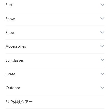
Banks Journal
Surf
Critical Slide(TCSS)
Surfboards
Snow
Afends
Board
Shoes
Roial
Binding
Sandals
Accessories
RVCA
Boots
Shoes
Sunglasses
Wetsuits,Rush Guard
Other
ACER
Bc Gear
Winter Shoes
Skate
Turn Me On
Goggle
Outdoor
Winter Goods
KAYA
Helmet
Norrona
SUP体験ツアー