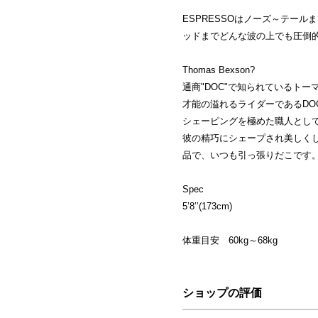
ESPRESSOはノーズ～テー
ッドまでどんな波の上でも圧倒的
Thomas Bexson?
通商"DOC"で知られているト
才能の溢れるライダーであるDO
シェーピングを極めた職人とし
彼の精巧にシェープされ美しく
品で、いつも引っ張りだこです。
Spec
5’8’’(173cm)
体重目安 60kg～68kg
ショップの評価