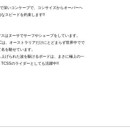
ルまで深いコンケーブで、コシサイズからオーバーヘ
なスピードを約束します!!
ーマスはヌーサでサーフやシェープをしています。
Cは、オーストラリアだけにとどまらず世界中でで
て名を馳せています。
し上げられた波を駆けるボードは、まさに極上の一
TCSSのライダーとしても活躍中!!