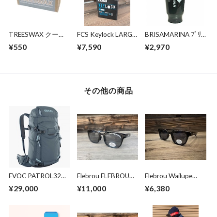
TREESWAX クール
FCS Keylock LARGE
BRISAMARINA ﾌﾞﾘｻ
～コールド / トップ
size
ﾏﾘｰﾅ EX ｱｽﾘｰﾄﾌﾟﾛ
¥550
¥7,590
¥2,970
コート用 85g
UVｸﾘｰﾑ 70g (WHT)
その他の商品
EVOC PATROL32
Elebrou ELEBROU
Elebrou Wailupe
Carbon Grey
GOLF NATURE
Black Polarized （鯖
¥29,000
¥11,000
¥6,380
SHINE
江産偏光レンズ）
POLARIZED（調光
偏光レンズ特別仕
様）