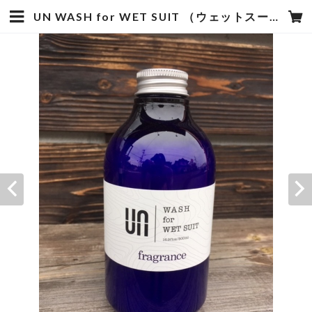
UN WASH for WET SUIT （ウェットスーツ専用洗剤） 16.9floz/500ml | hotstyle TOYOOKA