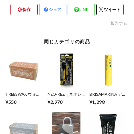
保存
シェア
LINE
ツイート
報告する
同じカテゴリの商品
TREESWAX ウォー
NEO-REZ（ネオレ
BRISAMARINA アス
ム～トロピック / ベ
ズ ブラック リペ
リートプロ UVリッ
¥550
¥2,970
¥1,298
ースコート用 85g
ア）ウェットスーツ
プ
補修ボンド＋シーム