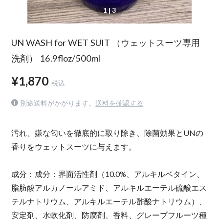
1
| 3
UN WASH for WET SUIT （ウェットスーツ専用
洗剤） 16.9floz/500ml
¥1,870
税込
別途送料がかかります。
送料を確認する
汚れ、嫌な匂いを徹底的に取り除き、除菌効果とUNの
香りをウェットスーツに与えます。
成分：成分：界面活性剤（10.0%、アルキルベタイン、
脂肪酸アルカノールアミド、アルキルエーテル硫酸エス
テルナトリウム、アルキルエーテル酢酸ナトリウム）、
安定剤、水軟化剤、防腐剤、香料、グレープフルーツ種