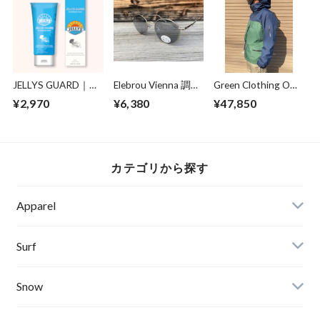
JELLYS GUARD｜ジ
Elebrou Vienna 調光
Green Clothing OGA
ェリーズガード ク
偏光レンズ
Jacket Dull
¥2,970
¥6,380
¥47,850
ラゲ除けクリーム
Green/Navy Mサイ
ズ
カテゴリから探す
Apparel
Banks Journal
Surf
Critical Slide(TCSS)
Surfboards
Snow