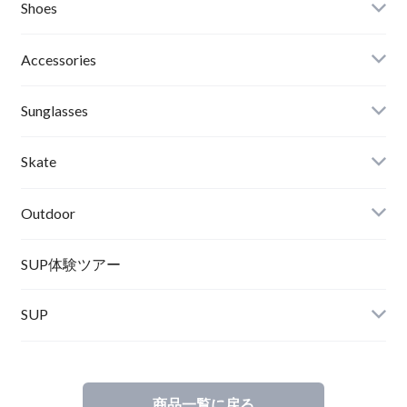
Afends
Board
Shoes
Roial
Binding
Sandals
Accessories
RVCA
Boots
Shoes
Sunglasses
Wetsuits,Rush Guard
Other
ACER
Bc Gear
Winter Shoes
Skate
Turn Me On
Goggle
Outdoor
Winter Goods
KAYA
Helmet
Norrona
SUP体験ツアー
SUP
SOX
HELMET
Spellbound
商品一覧に戻る