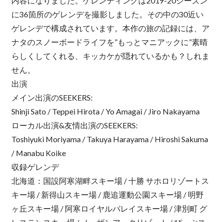
内容になりました。ゲレンディングは2019-20シーズン
に36箇所のゲレンデを撮影しました。その中の30近い
ゲレンデで構成されています。本作の旅の記録には、ア
ナタのスノーボードライフを”もっとマニアックに”素晴
らしくしてくれる、キッカケが隠れているかも？しれま
せん。
出演
メイン出演のSEEKERS:
Shinji Sato / Teppei Hirota / Yo Amagai / Jiro Nakayama
ローカル出演&友情出演のSEEKERS:
Toshiyuki Moriyama / Takuya Harayama / Hiroshi Sakuma
/ Manabu Koike
収録ゲレンデ
北海道：国設阿寒湖畔スキー場 / 十勝 サホロリゾートス
キー場 / 新得山スキー場 / 鹿追運動公園スキー場 / 明野
ヶ丘スキー場 / 阿寒ロイヤルバレイスキー場 / 津別町 グ