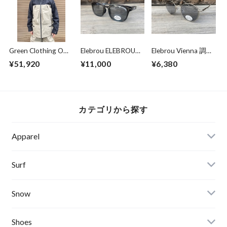
Green Clothing OGA
Elebrou ELEBROU
Elebrou Vienna 調光
Jacket
GOLF NATURE
偏光レンズ
¥51,920
¥11,000
¥6,380
Sandgrey/Black Lサ
SHINE
イズ
POLARIZED（調光
偏光レンズ特別仕
様）
カテゴリから探す
Apparel
Banks Journal
Surf
Critical Slide(TCSS)
Surfboards
Snow
Afends
Board
Shoes