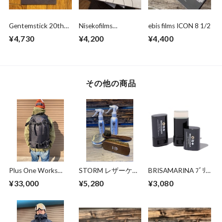
Gentemstick 20th
Nisekofilms
ebis films ICON 8 1/2
EPISODES
DOWNCHILL 3
¥4,730
¥4,200
¥4,400
その他の商品
Plus One Works
STORM レザーケア
BRISAMARINA ﾌﾞﾘｻ
MAKIRI 25 EVO
キット
ﾏﾘｰﾅ EX UVｽﾃｨｯｸ (ﾛｰ
¥33,000
¥5,280
¥3,080
BLACK
ﾙ) 13.5g(ｸﾘｱ)