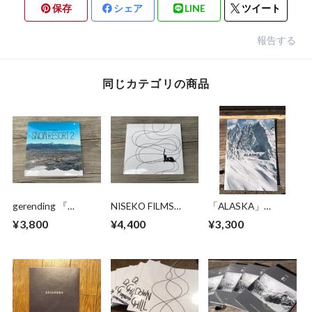
保存
シェア
LINE
ツイート
報告する
同じカテゴリの商品
gerending 『
NISEKO FILMS
「ALASKA」
SNOWRESORT 2 』
DOWNCHILL 4 -
Photographer樋貝
¥3,800
¥4,400
¥3,300
Focus-
吉郎 写真集
Studio fish i