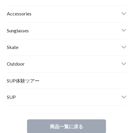
Roial
Binding
Sandals
Accessories
RVCA
Boots
Shoes
Sunglasses
Wetsuits,Rush Guard
Other
ACER
Bc Gear
Winter Shoes
Skate
Turn Me On
Goggle
Outdoor
Winter Goods
KAYA
Helmet
Norrona
SUP体験ツアー
SUP
SOX
HELMET
Spellbound
商品一覧に戻る
D.M.G
Wear