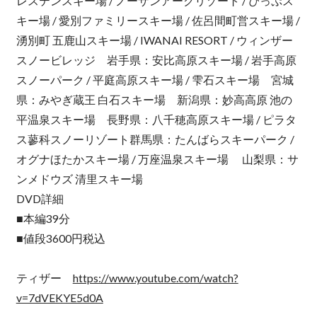
レステンスキー場 / ノーザンアークリゾート / ぴっぷス
キー場 / 愛別ファミリースキー場 / 佐呂間町営スキー場 /
湧別町 五鹿山スキー場 / IWANAI RESORT / ウィンザー
スノービレッジ 岩手県：安比高原スキー場 / 岩手高原
スノーパーク / 平庭高原スキー場 / 雫石スキー場 宮城
県：みやぎ蔵王 白石スキー場 新潟県：妙高高原 池の
平温泉スキー場 長野県：八千穂高原スキー場 / ピラタ
ス蓼科スノーリゾート群馬県：たんばらスキーパーク /
オグナほたかスキー場 / 万座温泉スキー場 山梨県：サ
ンメドウズ 清里スキー場
DVD詳細
■本編39分
■値段3600円税込
ティザー
https://www.youtube.com/watch?
v=7dVEKYE5d0A