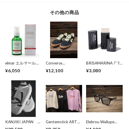
その他の商品
elmar エルマール
Converse
BRISAMARINA ﾌﾞﾘｻ
60ml
Skateboarding
ﾏﾘｰﾅ EX UVｽﾃｨｯｸ (ﾛｰ
¥6,050
¥12,100
¥3,080
ROADCLASSIC SK
ﾙ) 13.5g(ｸﾘｱ)
OX Black/White
KANJIKI JAPAN
Gentemstick ART
Elebrou Wailupe
[KANJIKI]
LONG SLEEVE
Cleargray