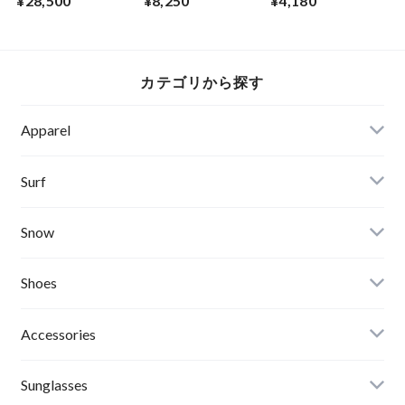
¥28,500
¥8,250
¥4,180
K.T(Koji Toyoda)
カテゴリから探す
Apparel
Banks Journal
Surf
Critical Slide(TCSS)
Surfboards
Snow
Afends
Board
Shoes
Roial
Binding
Sandals
Accessories
RVCA
Boots
Shoes
Sunglasses