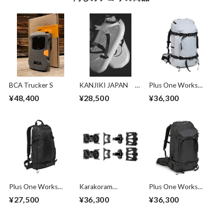
BCA Trucker S
KANJIKI JAPAN
Plus One Works
[KANJIKI]
RERA 35 EVO
¥48,400
¥28,500
¥36,300
SILVER
Plus One Works
Karakoram
Plus One Works
TANTO 15 Black
CONNECT SPLIT
SHUMARI 35 EVO
¥27,500
¥36,300
¥36,300
CONVERSION KIT
BLACK
3.0