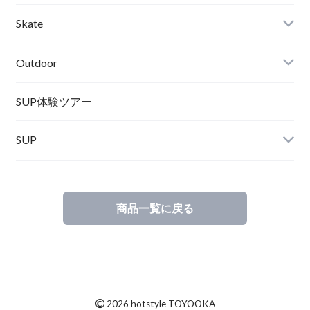
Wetsuits,Rush Guard
Other
ACER
Bc Gear
Winter Shoes
Skate
Turn Me On
Goggle
Outdoor
Winter Goods
KAYA
Helmet
Norrona
SUP体験ツアー
SUP
SOX
HELMET
Spellbound
商品一覧に戻る
D.M.G
Wear
Salty Crew
©
2026 hotstyle TOYOOKA