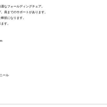
快適なフォールディングチェア。
プ。肩までのサポートがあります。
な棒状になります。
来ます。
cm
デニール