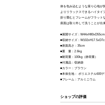
体を包み込むような座り心地が
よりリラックスできるハイタイ
折り畳むとフレームがフラット
座面は取り外して洗うことが出
■展開サイズ：W44xH80xD55cm
■収納サイズ：W102xH17.5xD7
■座面高さ：35cm
■重 量：2.6kg
■耐荷重：100kg（静荷重）
■付属品：収納袋
■カラー：ブラウン
■本体生地： ポリエステル600
■フレーム：アルミニウム
ショップの評価