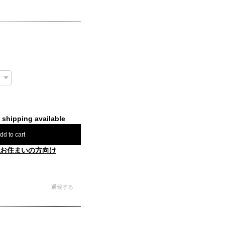
l shipping available
dd to cart
お住まいの方向け
通報する