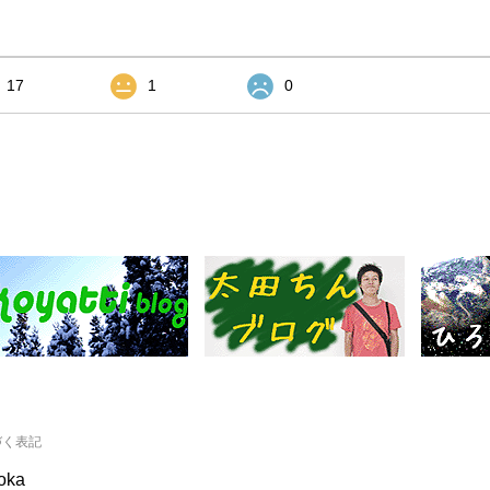
17
1
0
づく表記
ooka