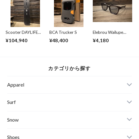
Scooter DAYLIFE
BCA Trucker S
Elebrou Wailupe
155 初期チューン、
Cleargray
¥104,940
¥48,400
¥4,180
送料無料
カテゴリから探す
Apparel
Banks Journal
Surf
Critical Slide(TCSS)
Surfboards
Snow
Afends
Board
Shoes