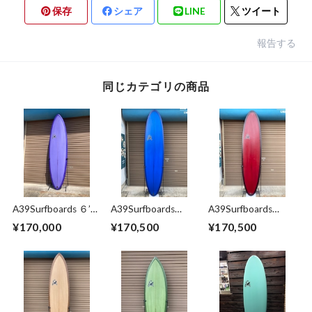
保存
シェア
LINE
ツイート
報告する
同じカテゴリの商品
A39Surfboards ６’１
A39Surfboards
A39Surfboards
１’’ MID 2+1
Ripple Mid 7'6''
Ripple Mid 7'4''
¥170,000
¥170,500
¥170,500
(Futures) 本州送料
Single+Stabi
Single+Stabi
込み価格