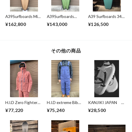
A39Surfboards Mid
A39Surfboards
A39 Surfboards 346
6'10'' Single+Stabi
Retro Fish Quad
mini-Simmons 5'5''
¥162,800
¥143,000
¥126,500
5'8''
(165cm x 53cm x
6.2cm)
その他の商品
H.I.D Zero Fighter
H.I.D extreme Bib
KANJIKI JAPAN
Jacket BENIKABA L
pants Tomekon Mサ
[KANJIKI]
¥77,220
¥75,240
¥28,500
サイズ
イズ