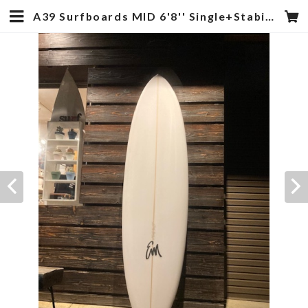
A39 Surfboards MID 6'8'' Single+Stabi Clear 送料込み | hotstyle TOYOOKA