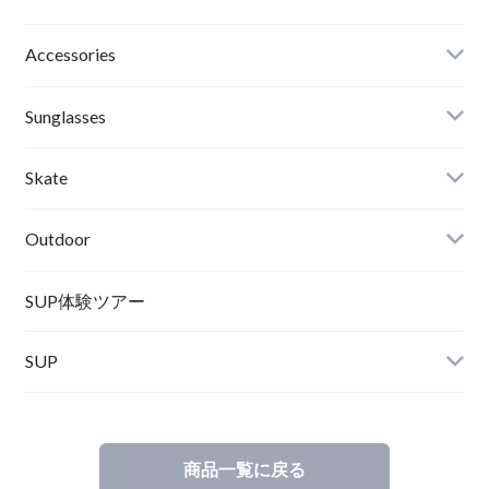
Roial
Binding
Sandals
Accessories
RVCA
Boots
Shoes
Sunglasses
Wetsuits,Rush Guard
Other
ACER
Bc Gear
Winter Shoes
Skate
Turn Me On
Goggle
Outdoor
Winter Goods
KAYA
Helmet
Norrona
SUP体験ツアー
SUP
SOX
HELMET
Spellbound
商品一覧に戻る
D.M.G
Wear