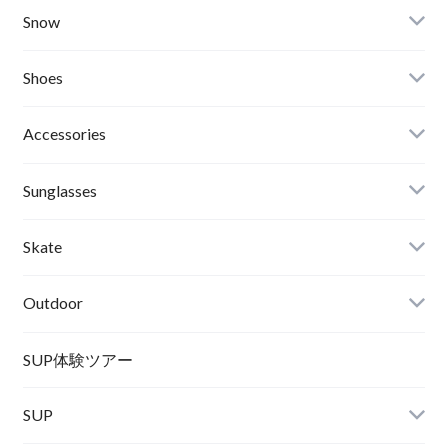
Critical Slide(TCSS)
Surfboards
Snow
Afends
Board
Shoes
Roial
Binding
Sandals
Accessories
RVCA
Boots
Shoes
Sunglasses
Wetsuits,Rush Guard
Other
ACER
Bc Gear
Winter Shoes
Skate
Turn Me On
Goggle
Outdoor
Winter Goods
KAYA
Helmet
Norrona
SUP体験ツアー
SUP
SOX