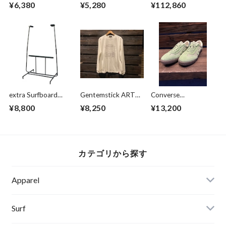
偏光レンズ
キット
Synchro 159
¥6,380
¥5,280
¥112,860
Original
extra Surfboard
Gentemstick ART
Converse
stand（サーフボー
LONG SLEEVE UAZ
Skateboarding
¥8,800
¥8,250
¥13,200
ドスタンド）
White Lサイズ
ROADCLASSIC SK
HEMP OX GREEN
US 9(27.5cm)
カテゴリから探す
Apparel
Banks Journal
Surf