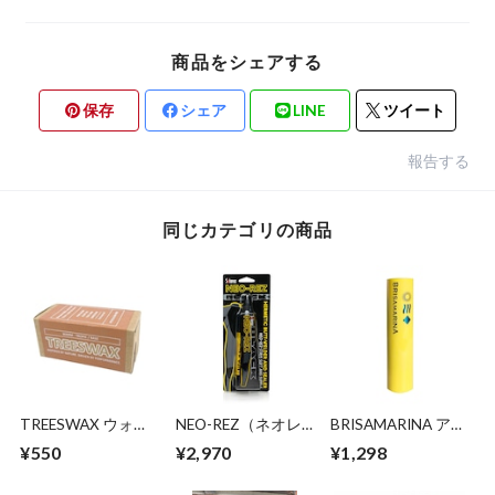
商品をシェアする
保存
シェア
LINE
ツイート
報告する
同じカテゴリの商品
TREESWAX ウォー
NEO-REZ（ネオレ
BRISAMARINA アス
ム～トロピック / ベ
ズ ブラック リペ
リートプロ UVリッ
¥550
¥2,970
¥1,298
ースコート用 85g
ア）ウェットスーツ
プ
補修ボンド＋シーム