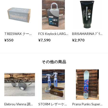
TREESWAX クール
FCS Keylock LARGE
BRISAMARINA ﾌﾞﾘｻ
～コールド / トップ
size
ﾏﾘｰﾅ EX ｱｽﾘｰﾄﾌﾟﾛ
¥550
¥7,590
¥2,970
コート用 85g
UVｸﾘｰﾑ 70g (WHT)
その他の商品
Elebrou Vienna 調光
STORM レザーケア
Prana Punks Super