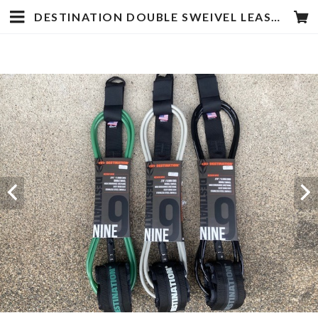
DESTINATION DOUBLE SWEIVEL LEASH DEST MEDIUM 9'0'' BLACK | hotstyle TOYOOKA