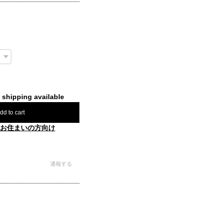
l shipping available
dd to cart
お住まいの方向け
通報する