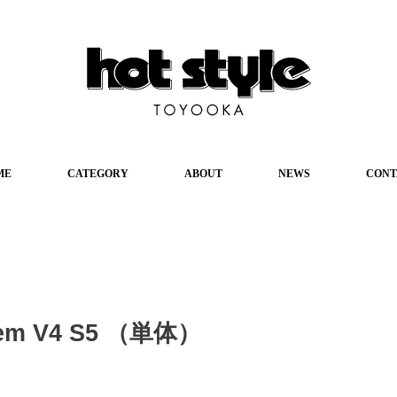
ME
CATEGORY
ABOUT
NEWS
CONT
tem V4 S5 （単体）