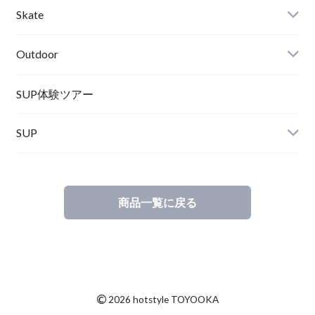
Wetsuits,Rush Guard
Other
ACER
Bc Gear
Winter Shoes
Skate
Turn Me On
Goggle
Outdoor
Winter Goods
KAYA
Helmet
Norrona
SUP体験ツアー
SUP
SOX
HELMET
Spellbound
商品一覧に戻る
D.M.G
Wear
Salty Crew
©
2026 hotstyle TOYOOKA