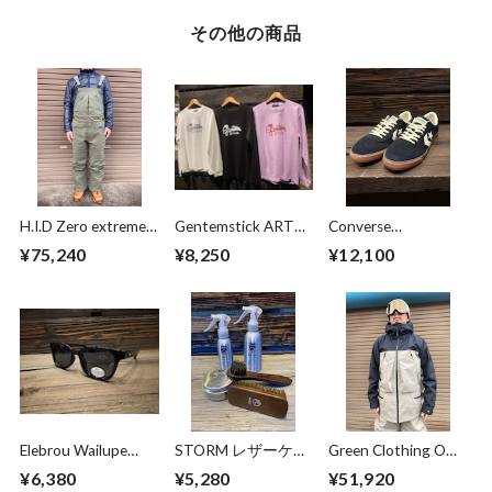
その他の商品
H.I.D Zero extreme
Gentemstick ART
Converse
Bib pants Yamabato
LONG SLEEVE
Skateboarding
¥75,240
¥8,250
¥12,100
Mサイズ
K.T(Koji Toyoda)
ROADCLASSIC SK
OX Black/White
Elebrou Wailupe
STORM レザーケア
Green Clothing OGA
Black Polarized （鯖
キット
Jacket
¥6,380
¥5,280
¥51,920
江産偏光レンズ）
Sandgrey/Black Lサ