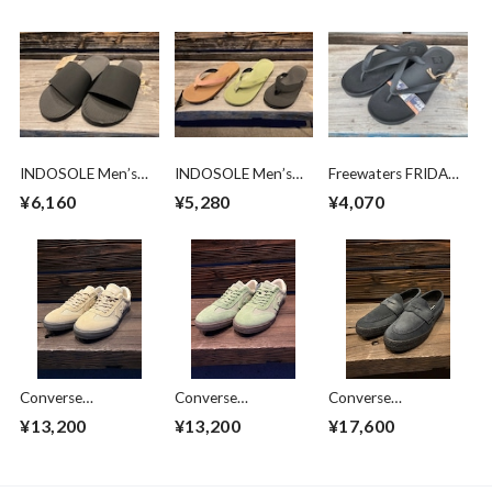
INDOSOLE Men’s
INDOSOLE Men’s
Freewaters FRIDAY
The Slide Essentls
The Flip Flop The
Black 28cm
¥6,160
¥5,280
¥4,070
BLACK
Essentls BLACK 26-
27cm
Converse
Converse
Converse
Skateboarding
Skateboarding
Skateboarding CS
¥13,200
¥13,200
¥17,600
ROADCLASSIC SK
ROADCLASSIC SK
LOAFER Ⅱ SK
HEMP OX BEIGE
HEMP OX GREEN
BLKMONO US 8.5
US 9(27.5cm)
(JPN 27cm)