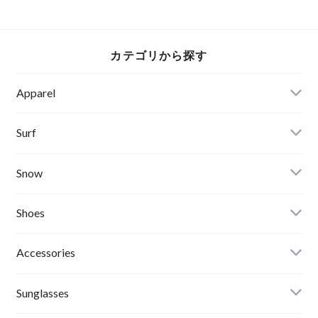
イズ
カテゴリから探す
Apparel
Banks Journal
Surf
Critical Slide(TCSS)
Surfboards
Snow
Afends
Board
Shoes
Roial
Binding
Sandals
Accessories
RVCA
Boots
Shoes
Sunglasses