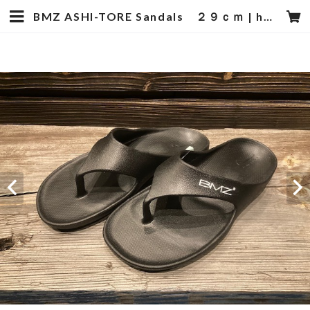
BMZ ASHI-TORE Sandals ２９ｃｍ | hotstyle TOYOOKA