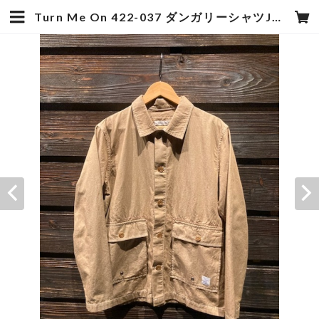
Turn Me On 422-037 ダンガリーシャツJKT (BEIGE) Mサイズ | hotstyle TOYOOKA