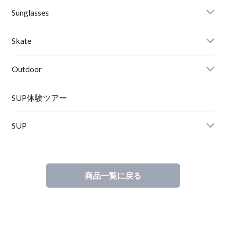
RVCA
Boots
Shoes
Sunglasses
Wetsuits,Rush Guard
Other
ACER
Bc Gear
Winter Shoes
Skate
Turn Me On
Goggle
Outdoor
Winter Goods
KAYA
Helmet
Norrona
SUP体験ツアー
SUP
SOX
HELMET
Spellbound
商品一覧に戻る
D.M.G
Wear
Salty Crew