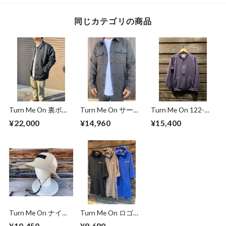
同じカテゴリの商品
Turn Me On 裏ボア
Turn Me On サーモ
Turn Me On 122-
コーチJKT (BLACK)
ライト 千鳥柄4ポケ
482 トラックジャケ
¥22,000
¥14,960
¥15,400
421-033 Mサイズ
ットジャケット M
ット(PURPLE) Mサ
サイズ 421-031
イズ
Turn Me On ナイロ
Turn Me On ロゴ刺
ンサーフハット
繍パイルポンチョ
¥10,450
¥9,680