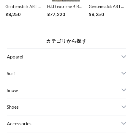
Gentemstick ART
H.I.D extreme BIB
Gentemstick ART
LONG SLEEVE
pants BENIKABA L
LONG SLEEVE UAZ
¥8,250
¥77,220
¥8,250
K.T(Koji Toyoda)
サイズ
White Lサイズ
カテゴリから探す
Apparel
Banks Journal
Surf
Critical Slide(TCSS)
Surfboards
Snow
Afends
Board
Shoes
Roial
Binding
Sandals
Accessories