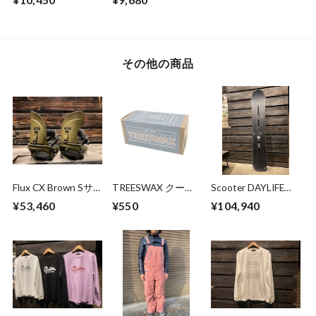
(BEIGE) 525-334
523-318
その他の商品
Flux CX Brown Sサ
TREESWAX クール
Scooter DAYLIFE
イズ
～コールド / トップ
155 初期チューン、
¥53,460
¥550
¥104,940
コート用 85g
送料無料