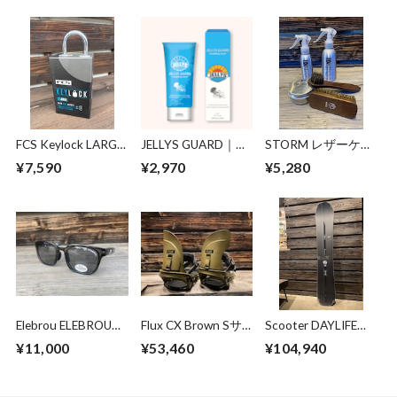
FCS Keylock LARGE
JELLYS GUARD｜ジ
STORM レザーケア
size
ェリーズガード ク
キット
¥7,590
¥2,970
¥5,280
ラゲ除けクリーム
Elebrou ELEBROU
Flux CX Brown Sサ
Scooter DAYLIFE
GOLF NATURE
イズ
155 初期チューン、
¥11,000
¥53,460
¥104,940
SHINE
送料無料
POLARIZED（調光
偏光レンズ特別仕