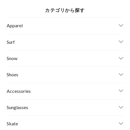
様）
カテゴリから探す
Apparel
Banks Journal
Surf
Critical Slide(TCSS)
Surfboards
Snow
Afends
Board
Shoes
Roial
Binding
Sandals
Accessories
RVCA
Boots
Shoes
Sunglasses
Wetsuits,Rush Guard
Other
ACER
Bc Gear
Winter Shoes
Skate