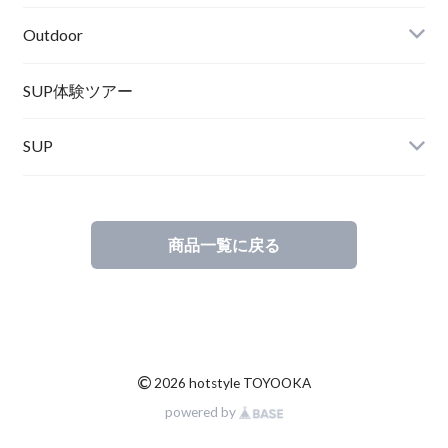
Turn Me On
Goggle
Outdoor
Winter Goods
KAYA
Helmet
Norrona
SUP体験ツアー
SUP
SOX
HELMET
Spellbound
商品一覧に戻る
D.M.G
Wear
Salty Crew
©
2026 hotstyle TOYOOKA
powered by