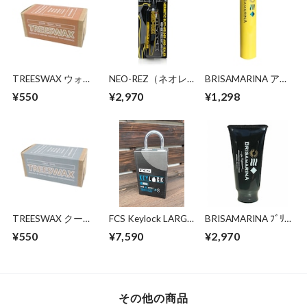
TREESWAX ウォー
NEO-REZ（ネオレ
BRISAMARINA アス
ム～トロピック / ベ
ズ ブラック リペ
リートプロ UVリッ
¥550
¥2,970
¥1,298
ースコート用 85g
ア）ウェットスーツ
プ
補修ボンド＋シーム
TREESWAX クール
FCS Keylock LARGE
BRISAMARINA ﾌﾞﾘｻ
～コールド / トップ
size
ﾏﾘｰﾅ EX ｱｽﾘｰﾄﾌﾟﾛ
¥550
¥7,590
¥2,970
コート用 85g
UVｸﾘｰﾑ 70g (WHT)
その他の商品