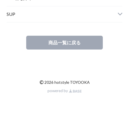
SUP
SOX
HELMET
Spellbound
商品一覧に戻る
D.M.G
Wear
Salty Crew
©
2026 hotstyle TOYOOKA
powered by
Glove
Mucho Aloha