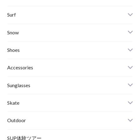
Banks Journal
Surf
Critical Slide(TCSS)
Surfboards
Snow
Afends
Board
Shoes
Roial
Binding
Sandals
Accessories
RVCA
Boots
Shoes
Sunglasses
Wetsuits,Rush Guard
Other
ACER
Bc Gear
Winter Shoes
Skate
Turn Me On
Goggle
Outdoor
Winter Goods
KAYA
Helmet
Norrona
SUP体験ツアー