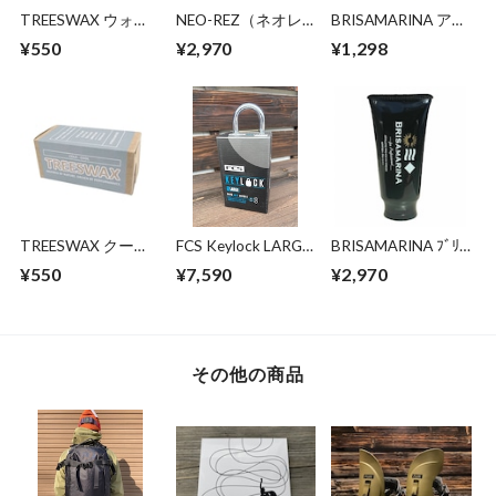
TREESWAX ウォー
NEO-REZ（ネオレ
BRISAMARINA アス
ム～トロピック / ベ
ズ ブラック リペ
リートプロ UVリッ
¥550
¥2,970
¥1,298
ースコート用 85g
ア）ウェットスーツ
プ
補修ボンド＋シーム
TREESWAX クール
FCS Keylock LARGE
BRISAMARINA ﾌﾞﾘｻ
～コールド / トップ
size
ﾏﾘｰﾅ EX ｱｽﾘｰﾄﾌﾟﾛ
¥550
¥7,590
¥2,970
コート用 85g
UVｸﾘｰﾑ 70g (WHT)
その他の商品