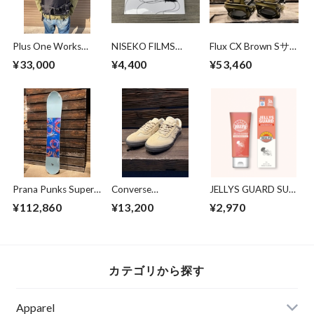
Plus One Works
NISEKO FILMS
Flux CX Brown Sサ
MAKIRI 25 EVO
DOWNCHILL 4 -
イズ
¥33,000
¥4,400
¥53,460
BLACK
Focus-
Prana Punks Super
Converse
JELLYS GUARD SUN
Synchro 159
Skateboarding
SCREEN PLUS SPF
¥112,860
¥13,200
¥2,970
Original
ROADCLASSIC SK
50+｜ジェリーズガ
HEMP OX BEIGE
ード クラゲ除け＆
日焼け止めクリーム
カテゴリから探す
Apparel