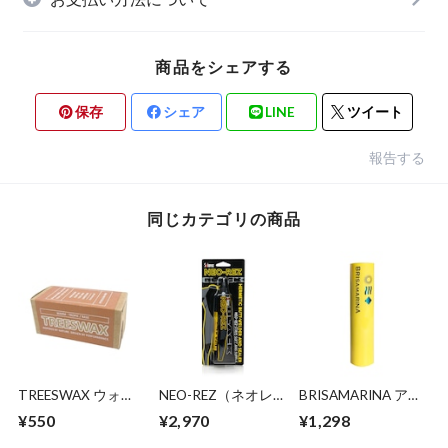
商品をシェアする
保存
シェア
LINE
ツイート
報告する
同じカテゴリの商品
TREESWAX ウォー
NEO-REZ（ネオレ
BRISAMARINA アス
ム～トロピック / ベ
ズ ブラック リペ
リートプロ UVリッ
¥550
¥2,970
¥1,298
ースコート用 85g
ア）ウェットスーツ
プ
補修ボンド＋シーム