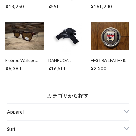
Matt Black XL（推
～コールド / トップ
STINGRAY 155 専
¥13,750
¥550
¥161,700
奨頭回り寸法 59-
コート用 85g
用ソールガード付き
60.5）
Elebrou Wailupe
DANBUOY
HESTRA LEATHER
Brown
SeamlessCombo
BALM
¥6,380
¥16,500
¥2,200
Polarized（鯖江産偏
Glove New3mm
光レンズ）
カテゴリから探す
Apparel
Banks Journal
Surf