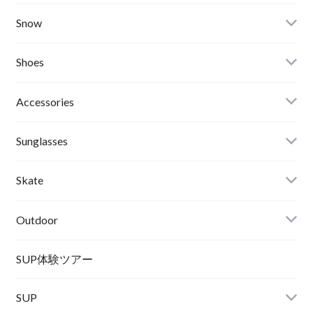
Critical Slide(TCSS)
Surfboards
Snow
Afends
Board
Shoes
Roial
Binding
Sandals
Accessories
RVCA
Boots
Shoes
Sunglasses
Wetsuits,Rush Guard
Other
ACER
Bc Gear
Winter Shoes
Skate
Turn Me On
Goggle
Outdoor
Winter Goods
KAYA
Helmet
Norrona
SUP体験ツアー
SUP
SOX