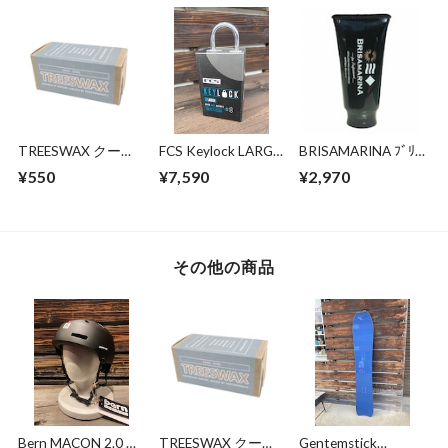
TREESWAX クール
FCS Keylock LARGE
BRISAMARINA ﾌﾞﾘｻ
～コールド / トップ
size
ﾏﾘｰﾅ EX ｱｽﾘｰﾄﾌﾟﾛ
¥550
¥7,590
¥2,970
コート用 85g
UVｸﾘｰﾑ 70g (WHT)
その他の商品
Bern MACON 2.0 +
TREESWAX クール
Gentemstick