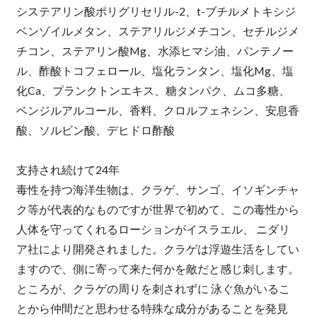
システアリン酸ポリグリセリル-2、t-ブチルメトキシジ
ベンゾイルメタン、ステアリルジメチコン、セチルジメ
チコン、ステアリン酸Mg、水添ヒマシ油、パンテノー
ル、酢酸トコフェロール、塩化ランタン、塩化Mg、塩
化Ca、プランクトンエキス、糖タンパク、ムコ多糖、
ベンジルアルコール、香料、クロルフェネシン、安息香
酸、ソルビン酸、デヒドロ酢酸
支持され続けて24年
毒性を持つ海洋生物は、クラゲ、サンゴ、イソギンチャ
ク等が代表的なものですが世界で初めて、この毒性から
人体を守ってくれるローションがイスラエル、 ニダリ
ア社により開発されました。クラゲは浮遊生活をしてい
ますので、側に寄って来た何かを敵だと感じ刺します。
ところが、クラゲの周りを刺されずに 泳ぐ魚がいるこ
とから仲間だと思わせる特殊な成分があることを発見