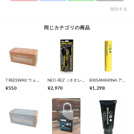
報告する
同じカテゴリの商品
TREESWAX ウォー
NEO-REZ（ネオレ
BRISAMARINA アス
ム～トロピック / ベ
ズ ブラック リペ
リートプロ UVリッ
¥550
¥2,970
¥1,298
ースコート用 85g
ア）ウェットスーツ
プ
補修ボンド＋シーム