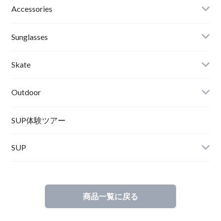
Roial
Binding
Sandals
Accessories
RVCA
Boots
Shoes
Sunglasses
Wetsuits,Rush Guard
Other
ACER
Bc Gear
Winter Shoes
Skate
Turn Me On
Goggle
Outdoor
Winter Goods
KAYA
Helmet
Norrona
SUP体験ツアー
SUP
SOX
HELMET
Spellbound
商品一覧に戻る
D.M.G
Wear