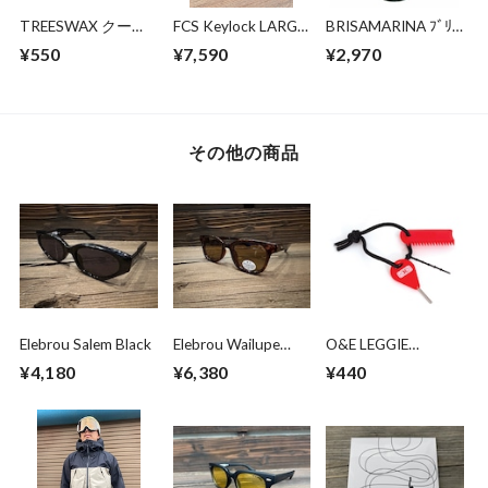
TREESWAX クール
FCS Keylock LARGE
BRISAMARINA ﾌﾞﾘｻ
～コールド / トップ
size
ﾏﾘｰﾅ EX ｱｽﾘｰﾄﾌﾟﾛ
¥550
¥7,590
¥2,970
コート用 85g
UVｸﾘｰﾑ 70g (WHT)
その他の商品
Elebrou Salem Black
Elebrou Wailupe
O&E LEGGIE
Brown
STRING COMBO
¥4,180
¥6,380
¥440
Polarized（鯖江産偏
光レンズ）