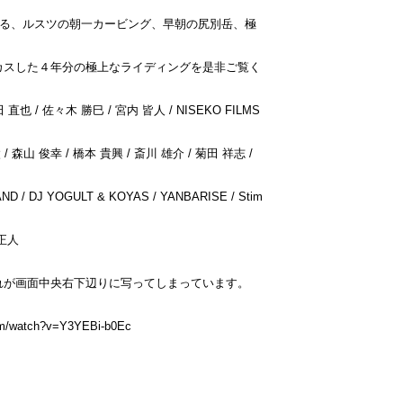
つる、ルスツの朝一カービング、早朝の尻別岳、極
カスした４年分の極上なライディングを是非ご覧く
直也 / 佐々木 勝巳 / 宮内 皆人 / NISEKO FILMS
/ 森山 俊幸 / 橋本 貴興 / 斎川 雄介 / 菊田 祥志 /
/ DJ YOGULT & KOYAS / YANBARISE / Stim
南正人
れが画面中央右下辺りに写ってしまっています。
om/watch?v=Y3YEBi-b0Ec