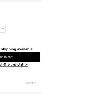
l shipping available
dd to cart
お住まいの方向け
通報する