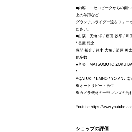
■内容 ニセコピークからの面
上の羊蹄など
ダウンチルライダー達をフォー
ださい。
■出演 天海 洋 / 廣田 鉄平 / 和田 
/ 長屋 雅之
豊間 裕介 / 鈴木 大祐 / 清原 勇太 
他多数
■音楽 MATSUMOTO ZOKU BAND 
/
AQATUKI / EMNO / YO.AN / 
※オートリピート再生
※カメラ機材の一部レンズの汚
Youtube
https://www.youtube.c
ショップの評価