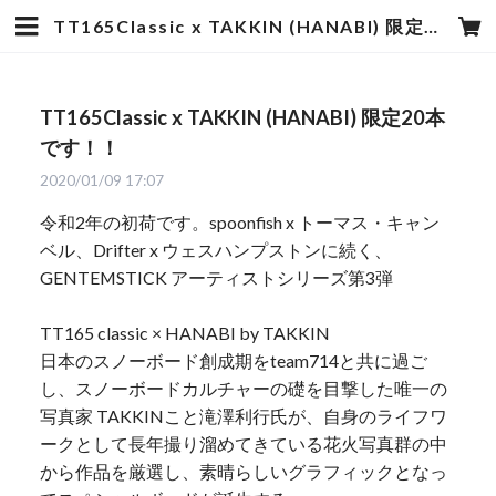
TT165Classic x TAKKIN (HANABI) 限定20本です！！ | hotstyle TOYOOKA
TT165Classic x TAKKIN (HANABI) 限定20本
です！！
2020/01/09 17:07
令和2年の初荷です。spoonfish x トーマス・キャン
ベル、Drifter x ウェスハンプストンに続く、
GENTEMSTICK アーティストシリーズ第3弾
TT165 classic × HANABI by TAKKIN
日本のスノーボード創成期をteam714と共に過ご
し、スノーボードカルチャーの礎を目撃した唯一の
写真家 TAKKINこと滝澤利行氏が、自身のライフワ
ークとして長年撮り溜めてきている花火写真群の中
から作品を厳選し、素晴らしいグラフィックとなっ