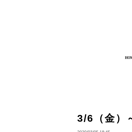
HO
3/6（金