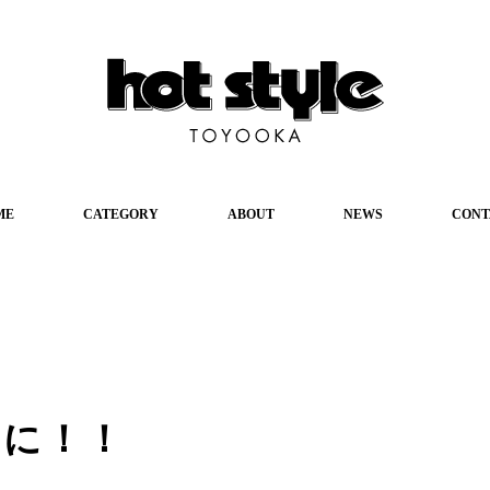
ME
CATEGORY
ABOUT
NEWS
CONT
けに！！