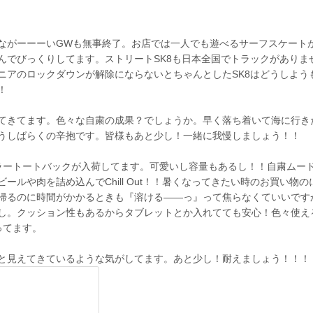
ながーーーいGWも無事終了。お店では一人でも遊べるサーフスケート
んでびっくりしてます。ストリートSK8も日本全国でトラックがありま
ニアのロックダウンが解除にならないとちゃんとしたSK8はどうしよう
！
てきてます。色々な自粛の成果？でしょうか。早く落ち着いて海に行き
うしばらくの辛抱です。皆様もあと少し！一緒に我慢しましょう！！
』からはクーラートートバックが入荷してます。可愛いし容量もあるし！！自粛
ールや肉を詰め込んでChill Out！！暑くなってきたい時のお買い物の
帰るのに時間がかかるときも『溶ける――っ』って焦らなくていいです
し。クッション性もあるからタブレットとか入れてても安心！色々使え
ってます。
と見えてきているような気がしてます。あと少し！耐えましょう！！！