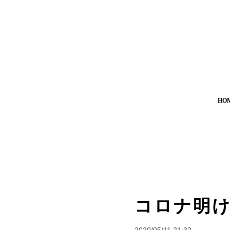
HO
コロナ明