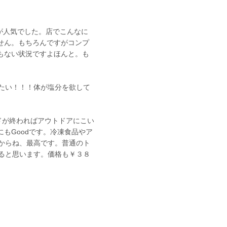
が人気でした。店でこんなに
せん。もちろんですがコンプ
もない状況ですよほんと。も
たい！！！体が塩分を欲して
ムードが終わればアウトドアにこい
にもGoodです。冷凍食品やア
からね、最高です。普通のト
ると思います。価格も￥３８